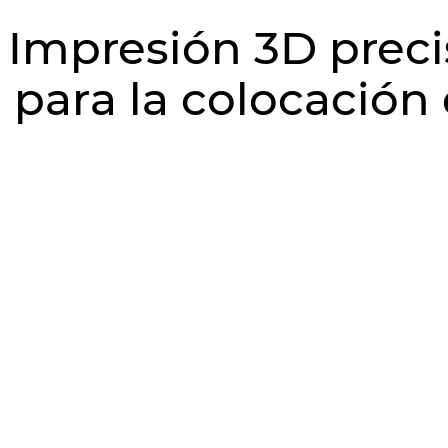
Impresión 3D preci
para la colocación
GUIDE SOLUTIONS
El centro de impresión 3D y planeación quirúrgica
Guided Solutions, esta dedicado a garantizar la
seguridad y viabilidad de los tratamientos
quirúrgicos con implantes dentales. Planeación y
fabricación de guías quirúrgicas para mayor
predictibilidad, precisión y eficacia en la
colocación de implantes dentales.